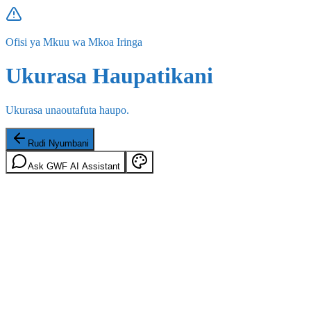
Ofisi ya Mkuu wa Mkoa Iringa
Ukurasa Haupatikani
Ukurasa unaoutafuta haupo.
Rudi Nyumbani
Ask GWF AI Assistant