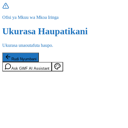
Ofisi ya Mkuu wa Mkoa Iringa
Ukurasa Haupatikani
Ukurasa unaoutafuta haupo.
Rudi Nyumbani
Ask GWF AI Assistant