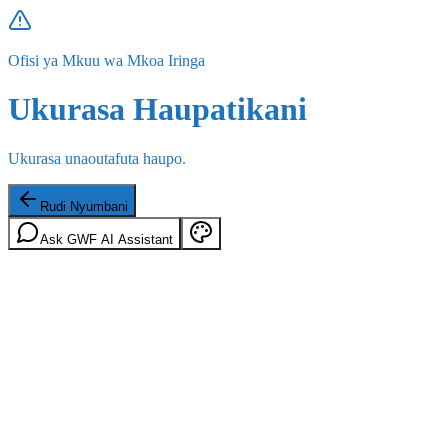
Ofisi ya Mkuu wa Mkoa Iringa
Ukurasa Haupatikani
Ukurasa unaoutafuta haupo.
Rudi Nyumbani
Ask GWF AI Assistant